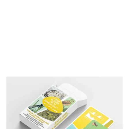
La Communauté de communes Vallée de l’Hérault regroupe les
28 communes du canton de Gignac. Sa population connaît une
forte augmentation et s’élève aujourd’hui à plus de 39 000
habitants. Son territoire s’étend sur une superficie de 481 km²
soit 8 % de la superficie du département et se situe à 15
minutes de Montpellier. Elle connait une forte expansion
économique et démographique.
Rôle sur le projet : graphiste, illustrateur